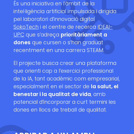
És una iniciativa en l’àmbit de la
intel·ligència artificial impulsada i dirigida
pel laboratori d’innovació digital
SokoTech
i el centre de recerca
IDEAI-
UPC
que s’adreça
prioritàriament a
dones
que cursen o s’han graduat
recentment en una carrera STEAM.
El projecte busca crear una plataforma
que orienti cap a l’exercici professional
de la IA, tant acadèmic com empresarial,
especialment en el sector de
la salut, el
benestar i la qualitat de vida
, amb
potencial d’incorporar a curt termini les
dones en llocs de treball de qualitat.