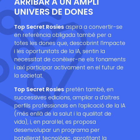
ARRIBAR A UN AMPLI
UNIVERS DE DONES
Top Secret Rosies
aspira a convertir-se
en referència obligada també per a
totes les dones que, descobrint l’impacte
i les oportunitats de la IA, sentin la
necessitat de conèixer-ne els fonaments
i així participar activament en el futur de
la societat.
Top Secret Rosies
pretén també, en
successives edicions, ampliar a d’altres
perfils professionals en l’aplicació de la IA
(més enllà de la salut i la qualitat de
vida), i, en paral·lel, es proposa
desenvolupar un programa per
batxillerat tecnològic, aprofitant la