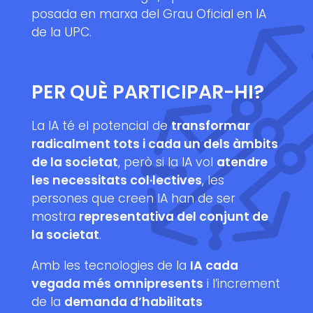
posada en marxa del Grau Oficial en IA
de la UPC.
PER QUÈ PARTICIPAR-HI?
La IA té el potencial de
transformar
radicalment tots i cada un dels àmbits
de la societat
, però si la IA vol
atendre
les necessitats col·lectives
, les
persones que creen IA han de ser
mostra
representativa del conjunt de
la societat
.
Amb les tecnologies de la
IA cada
vegada més omnipresents
i l’increment
de la
demanda d’habilitats