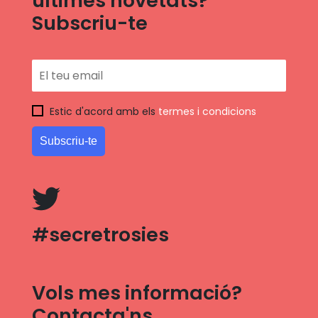
últimes novetats?
Subscriu-te
Estic d'acord amb els
termes i condicions
#secretrosies
Vols mes informació?
Contacta'ns