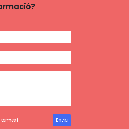
formació?
s
termes i