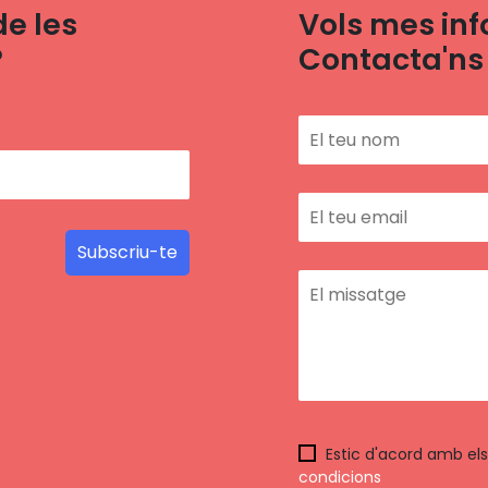
de les
Vols mes in
?
Contacta'ns
Estic d'acord amb el
condicions