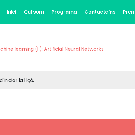
Inici
Qui som
Programa
Contacta’ns
Pre
hine learning (II): Artificial Neural Networks
iniciar la lliçó.