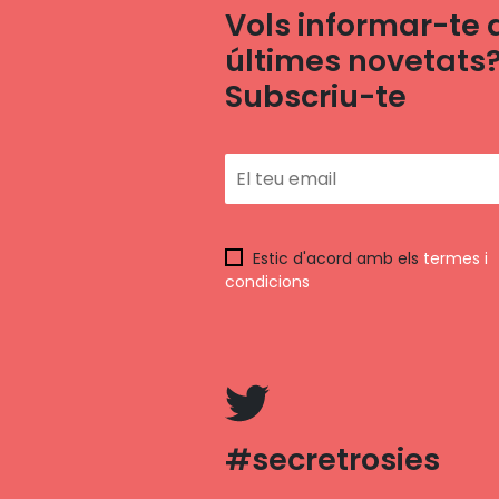
Vols informar-te 
últimes novetats
Subscriu-te
Estic d'acord amb els
termes i
condicions
#secretrosies