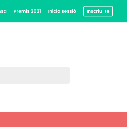
msa
Premis 2021
Inicia sessió
Inscriu-te